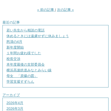
«
前の記事
次の記事
»
最近の記事
若い先生から相談の電話
休めるときには遠慮せずに休みましょう
怒濤の4月
新年度開始
１年間お疲れ様でした
校長交渉
本年度最後の支部委員会
横浜高速鉄道みなとみらい線
母女 「原爆の図」
学習支援すずらん
アーカイブ
2026年4月
2026年3月