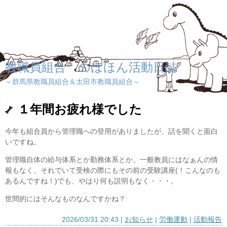
教職員組合 のほほん活動日誌
～群馬県教職員組合＆太田市教職員組合～
１年間お疲れ様でした
今年も組合員から管理職への登用がありましたが、話を聞くと面白
いですね。
管理職自体の給与体系とか勤務体系とか、一般教員にはなぁんの情
報もなく、それでいて受検の際にもその前の受験講座(！こんなのも
あるんですね！)でも、やはり何も説明もなく・・・。
世間的にはそんなものなんですかね？
2026/03/31 20:43
お知らせ
労働運動
活動報告