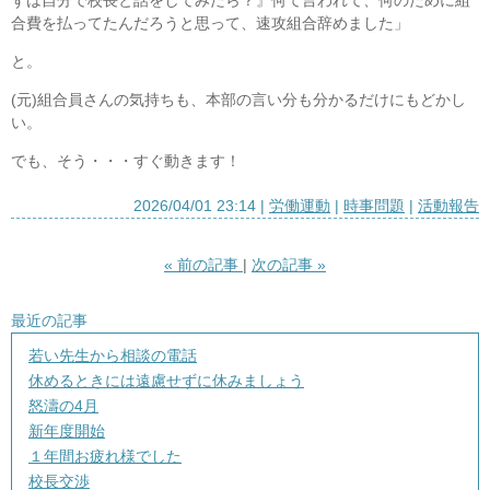
ずは自分で校長と話をしてみたら？』何て言われて、何のために組
合費を払ってたんだろうと思って、速攻組合辞めました」
と。
(元)組合員さんの気持ちも、本部の言い分も分かるだけにもどかし
い。
でも、そう・・・すぐ動きます！
2026/04/01 23:14
労働運動
時事問題
活動報告
«
前の記事
次の記事
»
最近の記事
若い先生から相談の電話
休めるときには遠慮せずに休みましょう
怒濤の4月
新年度開始
１年間お疲れ様でした
校長交渉